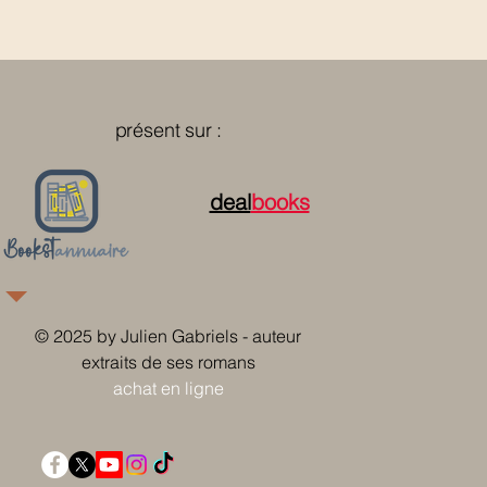
présent sur :
deal
books
© 2025 by Julien Gabriels - auteur
extraits de ses romans
achat en ligne