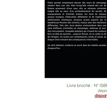
Livre broché : N° I
dépot
dispo