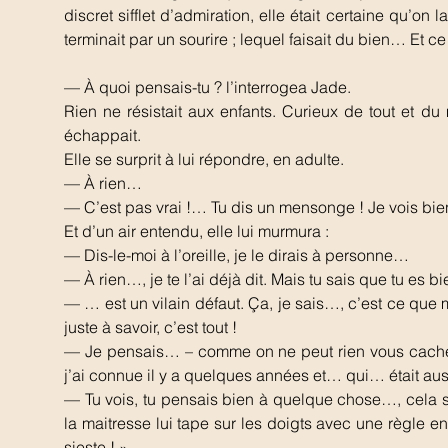
discret sifflet d’admiration, elle était certaine qu’on
terminait par un sourire ; lequel faisait du bien… Et c
— À quoi pensais-tu ? l’interrogea Jade.
Rien ne résistait aux enfants. Curieux de tout et du
échappait.
Elle se surprit à lui répondre, en adulte.
— À rien…
— C’est pas vrai !… Tu dis un mensonge ! Je vois bie
Et d’un air entendu, elle lui murmura :
— Dis-le-moi à l’oreille, je le dirais à personne…
— À rien…, je te l’ai déjà dit. Mais tu sais que tu es 
— … est un vilain défaut. Ça, je sais…, c’est ce que
juste à savoir, c’est tout !
— Je pensais… – comme on ne peut rien vous cacher
j’ai connue il y a quelques années et… qui… était au
— Tu vois, tu pensais bien à quelque chose…, cela s
la maitresse lui tape sur les doigts avec une règle e
sieste ! »