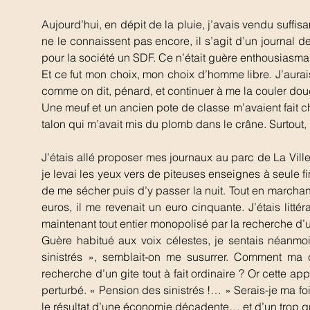
Aujourd’hui, en dépit de la pluie, j’avais vendu suff
ne le connaissent pas encore, il s’agit d’un journal de
pour la société un SDF. Ce n’était guère enthousiasmant
Et ce fut mon choix, mon choix d’homme libre. J’aurai
comme on dit, pénard, et continuer à me la couler dou
Une meuf et un ancien pote de classe m’avaient fait c
talon qui m’avait mis du plomb dans le crâne. Surtout, qu
J’étais allé proposer mes journaux au parc de La Ville
je levai les yeux vers de piteuses enseignes à seule fin
de me sécher puis d’y passer la nuit. Tout en marcha
euros, il me revenait un euro cinquante. J’étais litté
maintenant tout entier monopolisé par la recherche d’un
Guère habitué aux voix célestes, je sentais néanmo
sinistrés », semblait-on me susurrer. Comment ma c
recherche d’un gite tout à fait ordinaire ? Or cette app
perturbé. « Pension des sinistrés !… » Serais-je ma foi 
le résultat d’une économie décadente… et d’un trop gra