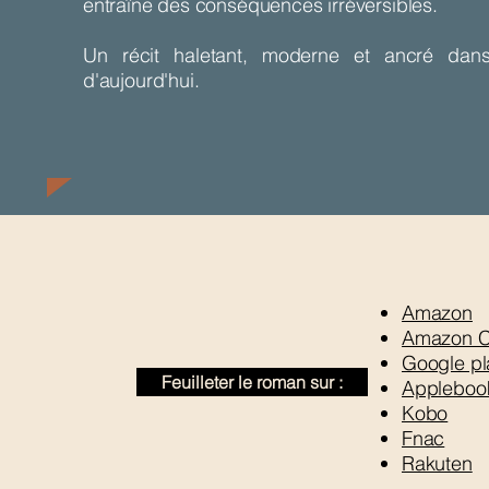
entraîne des conséquences irréversibles.
Un récit haletant, moderne et ancré dans 
d'aujourd'hui.
Amazon
Amazon 
Google pla
Feuilleter le roman sur :
Appleboo
Kobo
Fnac
Rakuten