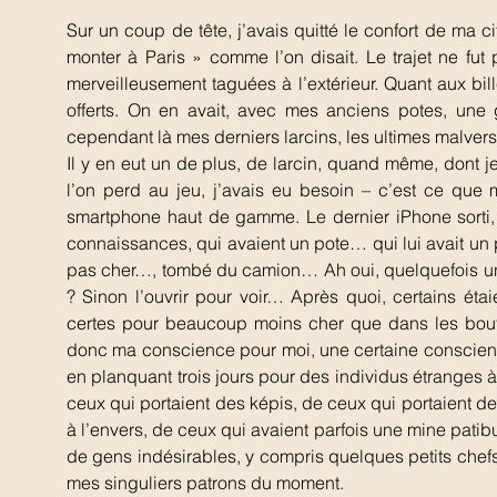
Sur un coup de tête, j’avais quitté le confort de ma c
monter à Paris » comme l’on disait. Le trajet ne fu
merveilleusement taguées à l’extérieur. Quant aux bil
offerts. On en avait, avec mes anciens potes, une 
cependant là mes derniers larcins, les ultimes malvers
Il y en eut un de plus, de larcin, quand même, dont j
l’on perd au jeu, j’avais eu besoin – c’est ce que
smartphone haut de gamme. Le dernier iPhone sorti, as
connaissances, qui avaient un pote… qui lui avait un 
pas cher…, tombé du camion… Ah oui, quelquefois un
? Sinon l’ouvrir pour voir… Après quoi, certains éta
certes pour beaucoup moins cher que dans les bouti
donc ma conscience pour moi, une certaine conscienc
en planquant trois jours pour des individus étranges à 
ceux qui portaient des képis, de ceux qui portaient de
à l’envers, de ceux qui avaient parfois une mine patibul
de gens indésirables, y compris quelques petits chefs 
mes singuliers patrons du moment.