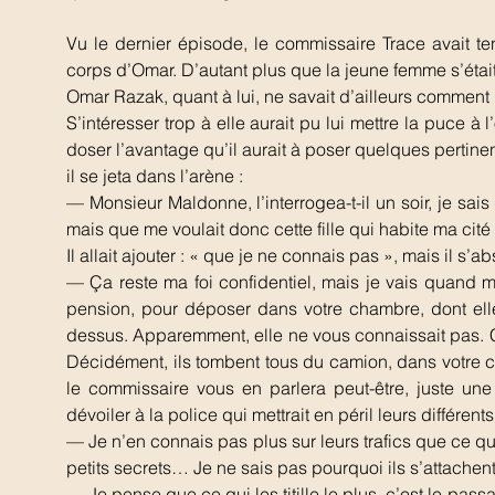
Vu le dernier épisode, le commissaire Trace avait 
corps d’Omar. D’autant plus que la jeune femme s’étai
Omar Razak, quant à lui, ne savait d’ailleurs comment 
S’intéresser trop à elle aurait pu lui mettre la puce à 
doser l’avantage qu’il aurait à poser quelques pertinen
il se jeta dans l’arène :
— Monsieur Maldonne, l’interrogea-t-il un soir, je sa
mais que me voulait donc cette fille qui habite ma cit
Il allait ajouter : « que je ne connais pas », mais il s’a
— Ça reste ma foi confidentiel, mais je vais quand 
pension, pour déposer dans votre chambre, dont elle
dessus. Apparemment, elle ne vous connaissait pas. C’é
Décidément, ils tombent tous du camion, dans votre cit
le commissaire vous en parlera peut-être, juste un
dévoiler à la police qui mettrait en péril leurs différents 
— Je n’en connais pas plus sur leurs trafics que ce qu
petits secrets… Je ne sais pas pourquoi ils s’attachent 
— Je pense que ce qui les titille le plus, c’est le pa